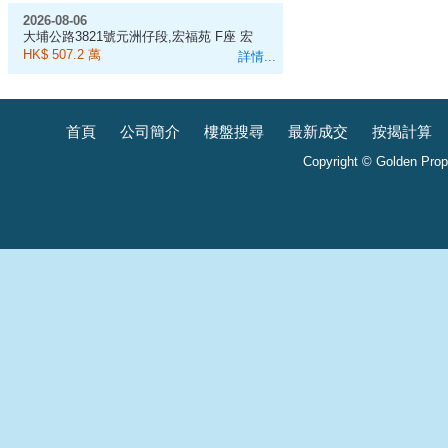
2026-08-06
大埔公路3821號元洲仔段,宏福苑 F座 宏
昌閣 11樓 1室, 583呎
HK$ 507.2 萬
詳情...
首頁
公司簡介
樓盤搜尋
最新成交
按揭計算
Copyright © Golden Prope