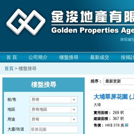
首 頁
公司簡介
樓盤搜尋
最新成交
按揭
首頁
> 樓盤搜尋
排序：
最新更新
樓盤搜尋
大埔翠屏花園 (上
租/售
所有
大埔
地區
所有地區
269 呎
實用面積：
367 呎
建築面積：
用途
所有
售價：
HK$ 378 萬
大廈/街道