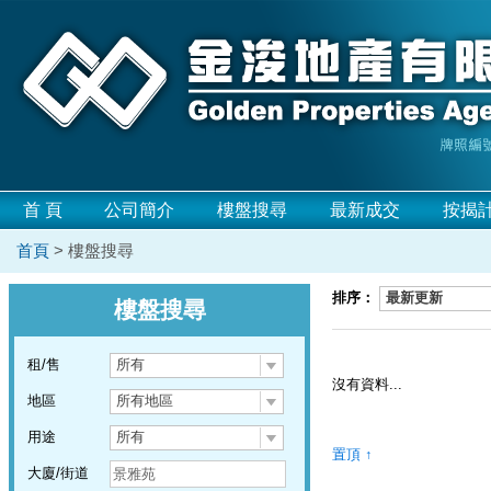
首 頁
公司簡介
樓盤搜尋
最新成交
按揭
首頁
> 樓盤搜尋
排序：
最新更新
樓盤搜尋
租/售
所有
沒有資料...
地區
所有地區
用途
所有
置頂 ↑
大廈/街道