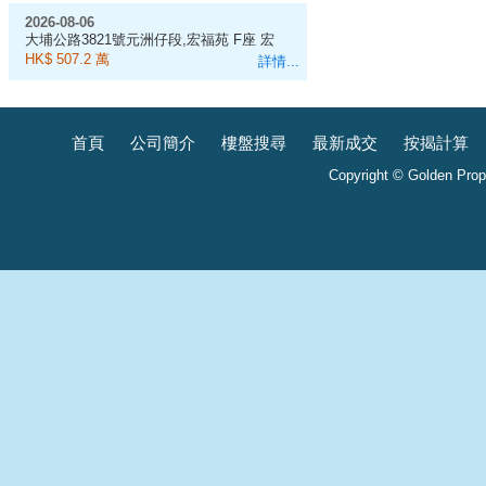
2026-08-06
大埔公路3821號元洲仔段,宏福苑 F座 宏
昌閣 11樓 1室, 583呎
HK$ 507.2 萬
詳情...
首頁
公司簡介
樓盤搜尋
最新成交
按揭計算
Copyright © Golden Prope