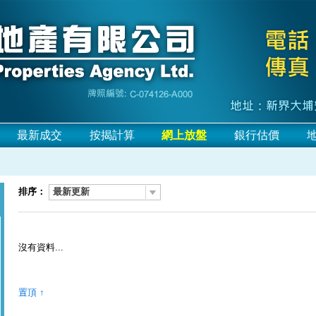
最新成交
按揭計算
網上放盤
銀行估價
排序：
最新更新
沒有資料...
置頂 ↑