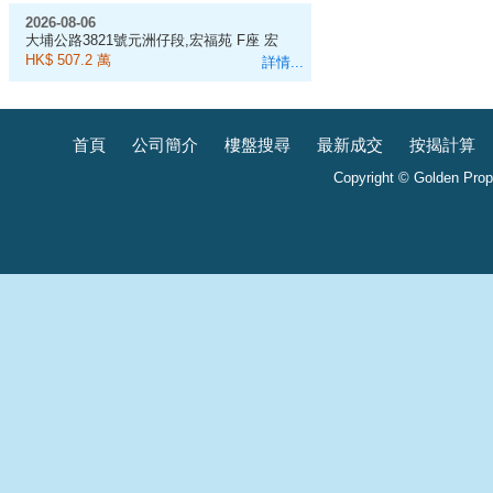
2026-08-06
大埔公路3821號元洲仔段,宏福苑 F座 宏
昌閣 11樓 1室, 583呎
HK$ 507.2 萬
詳情...
首頁
公司簡介
樓盤搜尋
最新成交
按揭計算
Copyright © Golden Prope