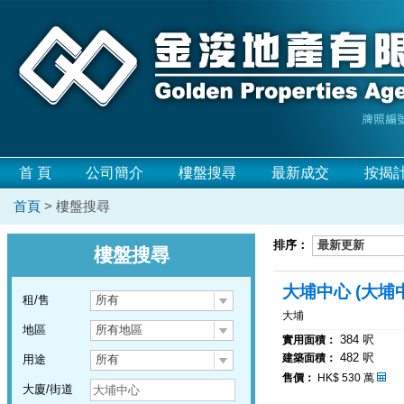
首 頁
公司簡介
樓盤搜尋
最新成交
按揭
首頁
> 樓盤搜尋
排序：
最新更新
樓盤搜尋
大埔中心 (大埔
租/售
所有
大埔
地區
所有地區
384 呎
實用面積：
482 呎
建築面積：
用途
所有
售價：
HK$ 530 萬
大廈/街道