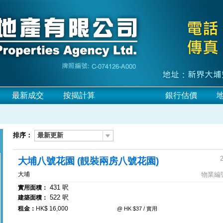
最新成交
按揭計算
網上放盤
銀行估價
排序：
最新更新
大埔八號花園 (靚裝兩房八號花園)
大埔
物業編號:
431 呎
實用面積：
522 呎
建築面積：
租金：
HK$ 16,000
@ HK $37 / 實用