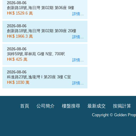
2026-08-06
創新路18號,海日灣 第02期 第06座 9樓
D室
HK$ 1529.6 萬
詳情...
2026-08-06
創新路18號,海日灣 第02期 第09座 20樓
J室
HK$ 1966.3 萬
詳情...
2026-08-06
洞梓59號,翠林苑 G樓 N室, 700呎
HK$ 425 萬
詳情...
2026-08-06
科進路23號,逸瓏灣 I 第20座 3樓 C室
HK$ 1030 萬
詳情...
首頁
公司簡介
樓盤搜尋
最新成交
按揭計算
Copyright © Golden Prope