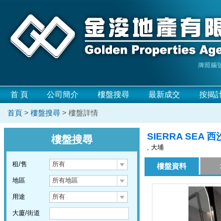
首 頁
公司簡介
樓盤搜尋
最新成交
按揭
首頁
>
樓盤搜尋
> 樓盤詳情
SIERRA SEA 西
樓盤搜尋
, 大埔
租/售
所有
樓盤資料
地區
所有地區
用途
所有
大廈/街道