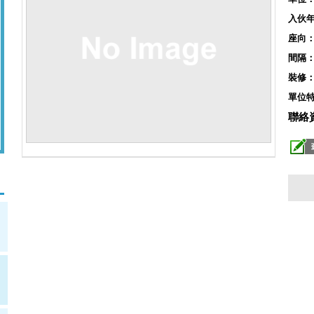
入伙
座向
間隔
裝修
單位
聯絡