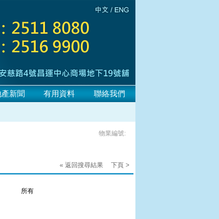
地產新聞
有用資料
聯絡我們
物業編號:
« 返回搜尋結果
下頁 >
：
所有
：
：