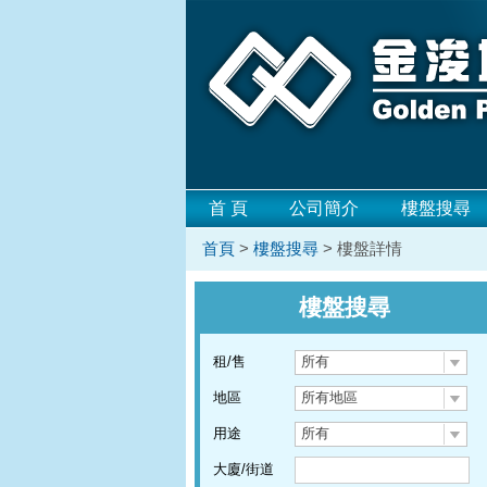
首 頁
公司簡介
樓盤搜尋
首頁
>
樓盤搜尋
> 樓盤詳情
樓盤搜尋
租/售
所有
地區
所有地區
用途
所有
大廈/街道