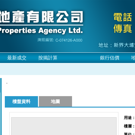
最新成交
按揭計算
網上放盤
銀行估價
,
樓盤資料
地圖
用途
樓層
單位