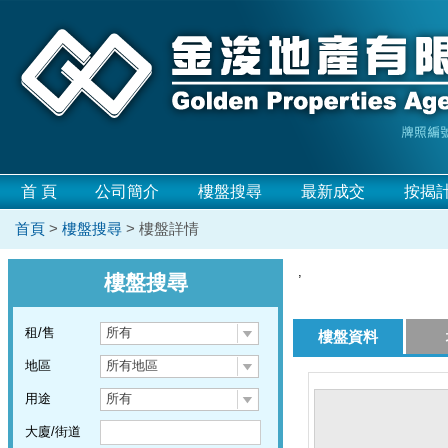
首 頁
公司簡介
樓盤搜尋
最新成交
按揭
首頁
>
樓盤搜尋
> 樓盤詳情
,
樓盤搜尋
租/售
所有
樓盤資料
地區
所有地區
用途
所有
大廈/街道