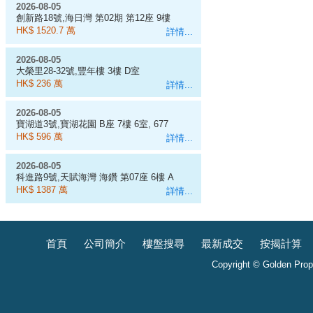
2026-08-05
創新路18號,海日灣 第02期 第12座 9樓
D室
HK$ 1520.7 萬
詳情...
2026-08-05
大榮里28-32號,豐年樓 3樓 D室
HK$ 236 萬
詳情...
2026-08-05
寶湖道3號,寶湖花園 B座 7樓 6室, 677
呎
HK$ 596 萬
詳情...
2026-08-05
科進路9號,天賦海灣 海鑽 第07座 6樓 A
室
HK$ 1387 萬
詳情...
首頁
公司簡介
樓盤搜尋
最新成交
按揭計算
Copyright © Golden Prope