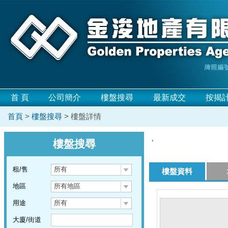
首 頁
公司簡介
樓盤搜尋
最新成交
按揭
首頁
>
樓盤搜尋
> 樓盤詳情
,
樓盤搜尋
租/售
所有
樓盤資料
地區
所有地區
用途
所有
大廈/街道