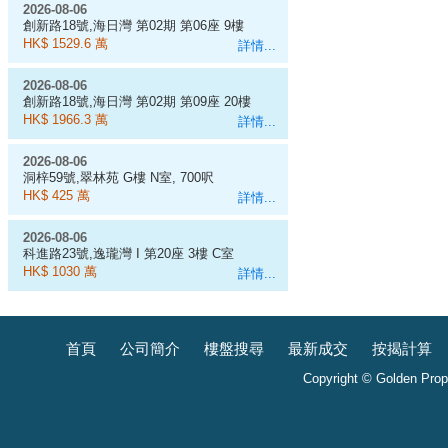
2026-08-06
創新路18號,海日灣 第02期 第06座 9樓
D室
HK$ 1529.6 萬
詳情...
2026-08-06
創新路18號,海日灣 第02期 第09座 20樓
J室
HK$ 1966.3 萬
詳情...
2026-08-06
洞梓59號,翠林苑 G樓 N室, 700呎
HK$ 425 萬
詳情...
2026-08-06
科進路23號,逸瓏灣 I 第20座 3樓 C室
HK$ 1030 萬
詳情...
首頁
公司簡介
樓盤搜尋
最新成交
按揭計算
Copyright © Golden Prope