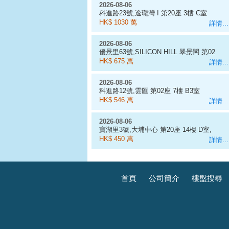
2026-08-06
科進路23號,逸瓏灣 I 第20座 3樓 C室
HK$ 1030 萬
詳情...
2026-08-06
優景里63號,SILICON HILL 翠景閣 第02
座 7樓 A6室
HK$ 675 萬
詳情...
2026-08-06
科進路12號,雲匯 第02座 7樓 B3室
HK$ 546 萬
詳情...
2026-08-06
寶湖里3號,大埔中心 第20座 14樓 D室,
454呎
HK$ 450 萬
詳情...
首頁
公司簡介
樓盤搜尋