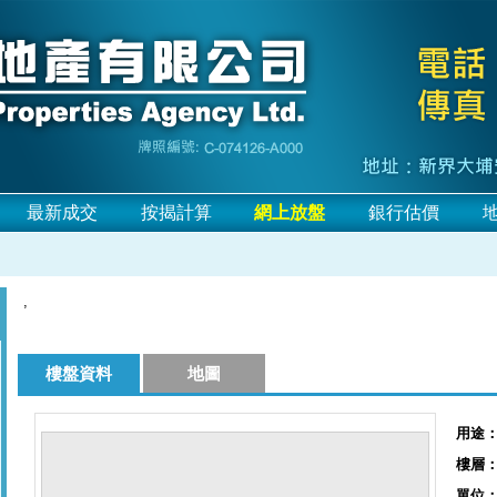
最新成交
按揭計算
銀行估價
,
樓盤資料
地圖
用途
樓層
單位