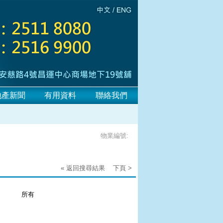
地產新聞
有用資料
聯絡我們
物業編號:
« 返回搜尋結果
下頁 >
：
所有
：
：