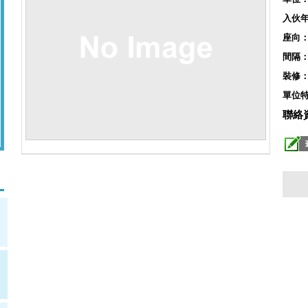
入伙
座向
間隔
裝修
單位
聯絡