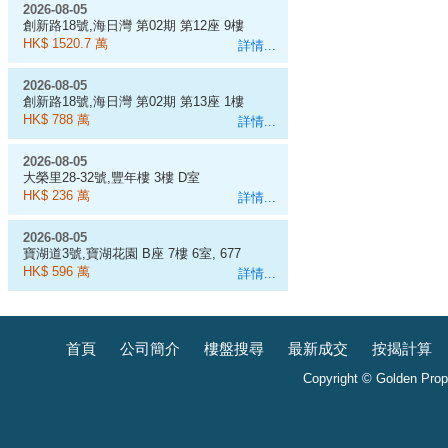
2026-08-05
創新路18號,海日灣 第02期 第12座 9樓
D室
HK$ 1520.7 萬
詳情...
2026-08-05
創新路18號,海日灣 第02期 第13座 1樓
E室
HK$ 788 萬
詳情...
2026-08-05
大榮里28-32號,豐年樓 3樓 D室
HK$ 236 萬
詳情...
2026-08-05
寶湖道3號,寶湖花園 B座 7樓 6室, 677
呎
HK$ 596 萬
詳情...
首頁
公司簡介
樓盤搜尋
最新成交
按揭計算
Copyright © Golden Prope