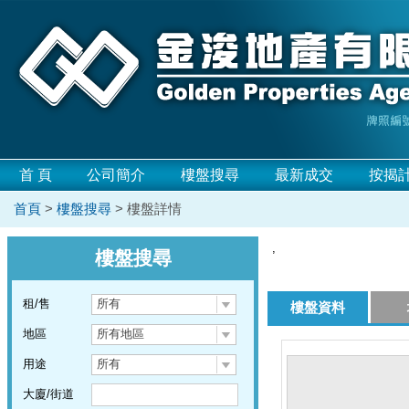
首 頁
公司簡介
樓盤搜尋
最新成交
按揭
首頁
>
樓盤搜尋
> 樓盤詳情
,
樓盤搜尋
租/售
所有
樓盤資料
地區
所有地區
用途
所有
大廈/街道