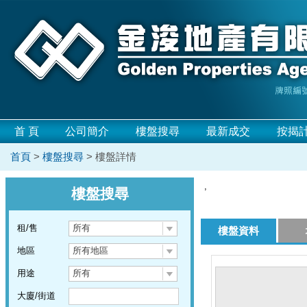
首 頁
公司簡介
樓盤搜尋
最新成交
按揭
首頁
>
樓盤搜尋
> 樓盤詳情
,
樓盤搜尋
租/售
所有
樓盤資料
地區
所有地區
用途
所有
大廈/街道