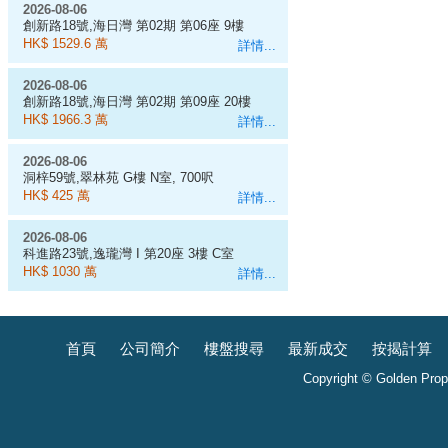
2026-08-06
創新路18號,海日灣 第02期 第06座 9樓
D室
HK$ 1529.6 萬
詳情...
2026-08-06
創新路18號,海日灣 第02期 第09座 20樓
J室
HK$ 1966.3 萬
詳情...
2026-08-06
洞梓59號,翠林苑 G樓 N室, 700呎
HK$ 425 萬
詳情...
2026-08-06
科進路23號,逸瓏灣 I 第20座 3樓 C室
HK$ 1030 萬
詳情...
首頁
公司簡介
樓盤搜尋
最新成交
按揭計算
Copyright © Golden Prope