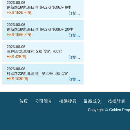
2026-08-06
創新路18號,海日灣 第02期 第06座 9樓
D室
HK$ 1529.6 萬
詳情...
2026-08-06
創新路18號,海日灣 第02期 第09座 20樓
J室
HK$ 1966.3 萬
詳情...
2026-08-06
洞梓59號,翠林苑 G樓 N室, 700呎
HK$ 425 萬
詳情...
2026-08-06
科進路23號,逸瓏灣 I 第20座 3樓 C室
HK$ 1030 萬
詳情...
首頁
公司簡介
樓盤搜尋
最新成交
按揭計算
Copyright © Golden Prope