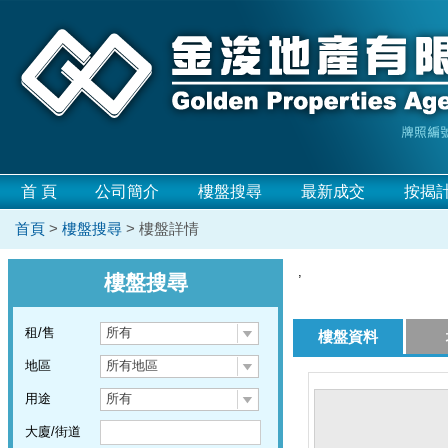
首 頁
公司簡介
樓盤搜尋
最新成交
按揭
首頁
>
樓盤搜尋
> 樓盤詳情
,
樓盤搜尋
租/售
所有
樓盤資料
地區
所有地區
用途
所有
大廈/街道