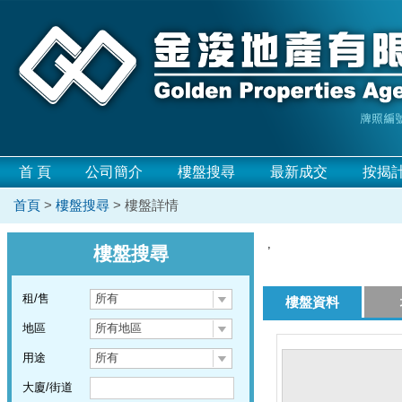
首 頁
公司簡介
樓盤搜尋
最新成交
按揭
首頁
>
樓盤搜尋
> 樓盤詳情
,
樓盤搜尋
租/售
所有
樓盤資料
地區
所有地區
用途
所有
大廈/街道