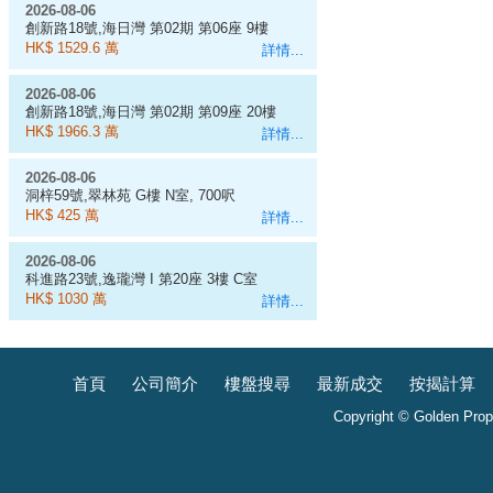
2026-08-06
創新路18號,海日灣 第02期 第06座 9樓
D室
HK$ 1529.6 萬
詳情...
2026-08-06
創新路18號,海日灣 第02期 第09座 20樓
J室
HK$ 1966.3 萬
詳情...
2026-08-06
洞梓59號,翠林苑 G樓 N室, 700呎
HK$ 425 萬
詳情...
2026-08-06
科進路23號,逸瓏灣 I 第20座 3樓 C室
HK$ 1030 萬
詳情...
首頁
公司簡介
樓盤搜尋
最新成交
按揭計算
Copyright © Golden Prope