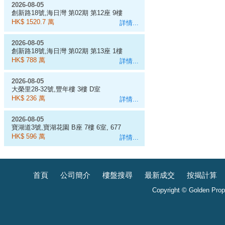
2026-08-05
創新路18號,海日灣 第02期 第12座 9樓
D室
HK$ 1520.7 萬
詳情...
2026-08-05
創新路18號,海日灣 第02期 第13座 1樓
E室
HK$ 788 萬
詳情...
2026-08-05
大榮里28-32號,豐年樓 3樓 D室
HK$ 236 萬
詳情...
2026-08-05
寶湖道3號,寶湖花園 B座 7樓 6室, 677
呎
HK$ 596 萬
詳情...
首頁
公司簡介
樓盤搜尋
最新成交
按揭計算
Copyright © Golden Prope