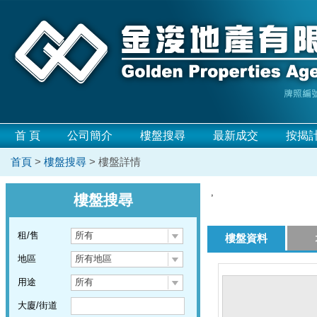
首 頁
公司簡介
樓盤搜尋
最新成交
按揭
首頁
>
樓盤搜尋
> 樓盤詳情
,
樓盤搜尋
租/售
所有
樓盤資料
地區
所有地區
用途
所有
大廈/街道