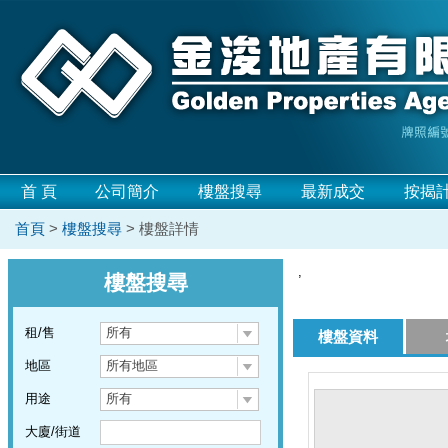
首 頁
公司簡介
樓盤搜尋
最新成交
按揭
首頁
>
樓盤搜尋
> 樓盤詳情
,
樓盤搜尋
租/售
所有
樓盤資料
地區
所有地區
用途
所有
大廈/街道