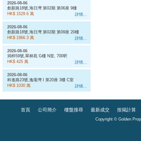
2026-08-06
創新路18號,海日灣 第02期 第06座 9樓
D室
HK$ 1529.6 萬
詳情...
2026-08-06
創新路18號,海日灣 第02期 第09座 20樓
J室
HK$ 1966.3 萬
詳情...
2026-08-06
洞梓59號,翠林苑 G樓 N室, 700呎
HK$ 425 萬
詳情...
2026-08-06
科進路23號,逸瓏灣 I 第20座 3樓 C室
HK$ 1030 萬
詳情...
首頁
公司簡介
樓盤搜尋
最新成交
按揭計算
Copyright © Golden Prope