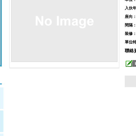
入伙
座向
間隔
裝修
單位
聯絡