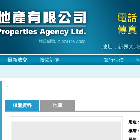
最新成交
按揭計算
銀行估價
,
樓盤資料
地圖
用途
樓層
單位