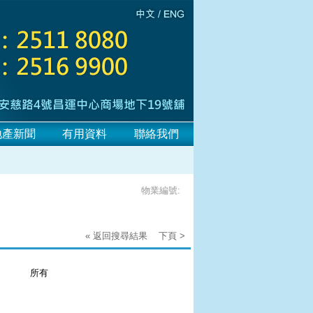
地產新聞
有用資料
聯絡我們
物業編號:
« 返回搜尋結果
下頁 >
：
所有
：
：