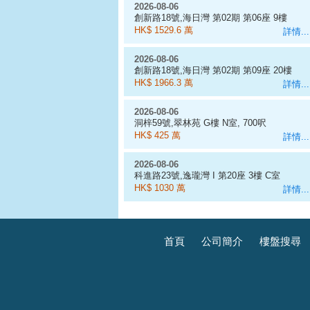
2026-08-06
創新路18號,海日灣 第02期 第06座 9樓
D室
HK$ 1529.6 萬
詳情...
2026-08-06
創新路18號,海日灣 第02期 第09座 20樓
J室
HK$ 1966.3 萬
詳情...
2026-08-06
洞梓59號,翠林苑 G樓 N室, 700呎
HK$ 425 萬
詳情...
2026-08-06
科進路23號,逸瓏灣 I 第20座 3樓 C室
HK$ 1030 萬
詳情...
首頁
公司簡介
樓盤搜尋