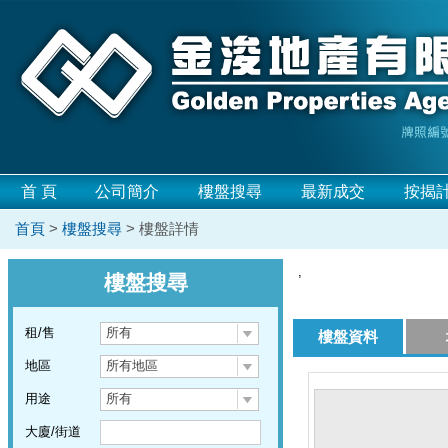
首 頁
公司簡介
樓盤搜尋
最新成交
按揭
首頁
>
樓盤搜尋
> 樓盤詳情
,
樓盤搜尋
租/售
所有
樓盤資料
地區
所有地區
用途
所有
大廈/街道