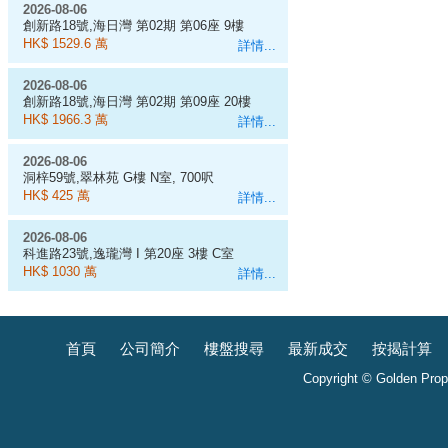
2026-08-06
創新路18號,海日灣 第02期 第06座 9樓
D室
HK$ 1529.6 萬
詳情...
2026-08-06
創新路18號,海日灣 第02期 第09座 20樓
J室
HK$ 1966.3 萬
詳情...
2026-08-06
洞梓59號,翠林苑 G樓 N室, 700呎
HK$ 425 萬
詳情...
2026-08-06
科進路23號,逸瓏灣 I 第20座 3樓 C室
HK$ 1030 萬
詳情...
首頁
公司簡介
樓盤搜尋
最新成交
按揭計算
Copyright © Golden Prope