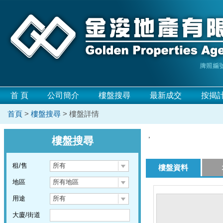
首 頁
公司簡介
樓盤搜尋
最新成交
按揭
首頁
>
樓盤搜尋
> 樓盤詳情
,
樓盤搜尋
租/售
所有
樓盤資料
地區
所有地區
用途
所有
大廈/街道