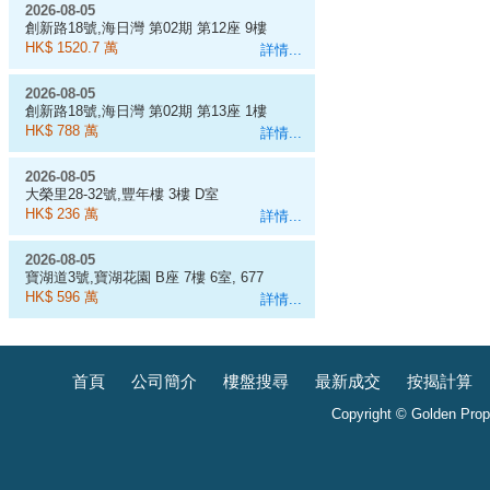
2026-08-05
創新路18號,海日灣 第02期 第12座 9樓
D室
HK$ 1520.7 萬
詳情...
2026-08-05
創新路18號,海日灣 第02期 第13座 1樓
E室
HK$ 788 萬
詳情...
2026-08-05
大榮里28-32號,豐年樓 3樓 D室
HK$ 236 萬
詳情...
2026-08-05
寶湖道3號,寶湖花園 B座 7樓 6室, 677
呎
HK$ 596 萬
詳情...
首頁
公司簡介
樓盤搜尋
最新成交
按揭計算
Copyright © Golden Prope