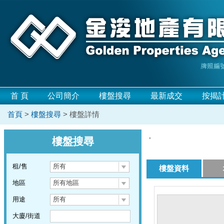
首 頁
公司簡介
樓盤搜尋
最新成交
按揭
首頁
>
樓盤搜尋
> 樓盤詳情
,
樓盤搜尋
租/售
所有
樓盤資料
地區
所有地區
用途
所有
大廈/街道