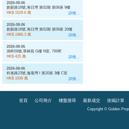
2026-08-06
創新路18號,海日灣 第02期 第06座 9樓
D室
HK$ 1529.6 萬
詳情...
2026-08-06
創新路18號,海日灣 第02期 第09座 20樓
J室
HK$ 1966.3 萬
詳情...
2026-08-06
洞梓59號,翠林苑 G樓 N室, 700呎
HK$ 425 萬
詳情...
2026-08-06
科進路23號,逸瓏灣 I 第20座 3樓 C室
HK$ 1030 萬
詳情...
首頁
公司簡介
樓盤搜尋
最新成交
按揭計算
Copyright © Golden Prope