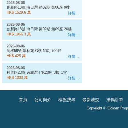
2026-08-06
創新路18號,海日灣 第02期 第06座 9樓
D室
HK$ 1529.6 萬
詳情...
2026-08-06
創新路18號,海日灣 第02期 第09座 20樓
J室
HK$ 1966.3 萬
詳情...
2026-08-06
洞梓59號,翠林苑 G樓 N室, 700呎
HK$ 425 萬
詳情...
2026-08-06
科進路23號,逸瓏灣 I 第20座 3樓 C室
HK$ 1030 萬
詳情...
首頁
公司簡介
樓盤搜尋
最新成交
按揭計算
Copyright © Golden Prope