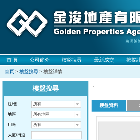
首 頁
公司簡介
樓盤搜尋
最新成交
按揭
首頁
>
樓盤搜尋
> 樓盤詳情
,
樓盤搜尋
租/售
所有
樓盤資料
地區
所有地區
用途
所有
大廈/街道