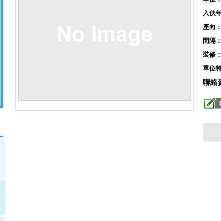
入伙
座向
間隔
裝修
單位
聯絡