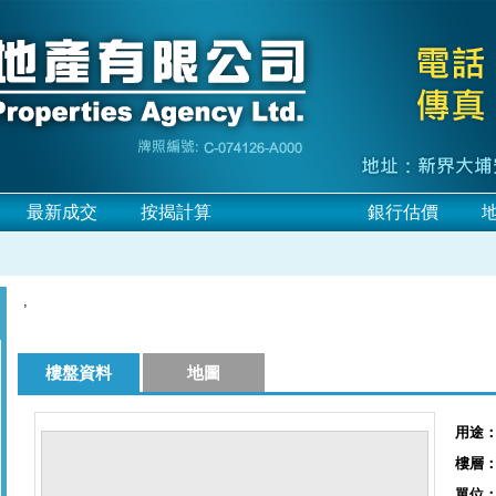
最新成交
按揭計算
網上放盤
銀行估價
,
樓盤資料
地圖
用途
樓層
單位