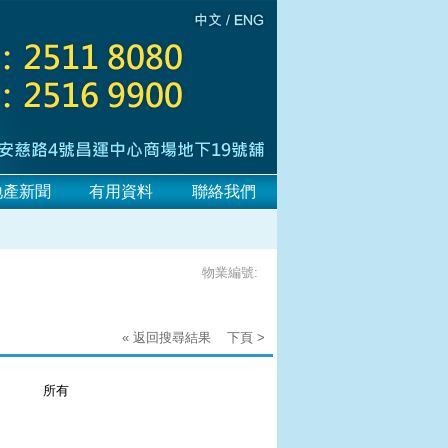
地產新聞
有用資料
聯絡我們
物業編號:
« 返回搜尋結果
下頁 >
：
所有
：
：