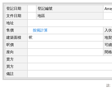
登記日期
登記編號
Arra
文件日期
地區
地址
售價
按揭計算
入伙
建築面積
呎
地契
呎價
可續
座向
間格
賣方
買方
備註
註: