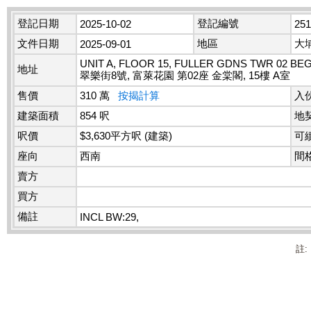
登記日期
登記編號
2025-10-02
25
文件日期
地區
大
2025-09-01
UNIT A, FLOOR 15, FULLER GDNS TWR 02 BEG
地址
翠樂街8號, 富萊花園 第02座 金棠閣, 15樓 A室
售價
310 萬
按揭計算
入
建築面積
854 呎
地
呎價
$3,630平方呎 (建築)
可
座向
西南
間
賣方
買方
備註
INCL BW:29,
註: