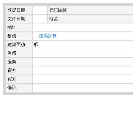
登記日期
登記編號
文件日期
地區
地址
售價
按揭計算
建築面積
呎
呎價
座向
賣方
買方
備註