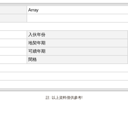
Array
入伙年份
地契年期
可續年期
間格
註: 以上資料僅供參考!