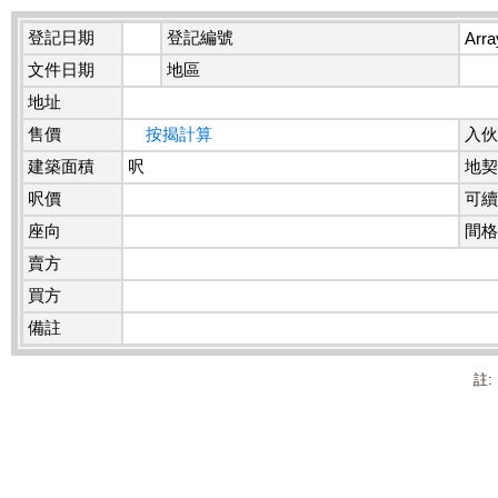
登記日期
登記編號
Arra
文件日期
地區
地址
售價
按揭計算
入伙
建築面積
呎
地契
呎價
可續
座向
間格
賣方
買方
備註
註: