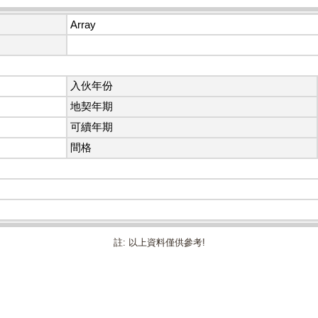
Array
入伙年份
地契年期
可續年期
間格
註: 以上資料僅供參考!