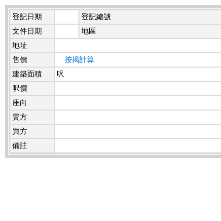
登記日期
登記編號
文件日期
地區
地址
售價
按揭計算
建築面積
呎
呎價
座向
賣方
買方
備註