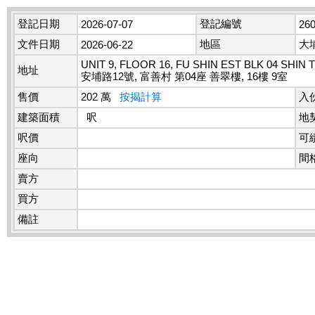
登記日期
登記編號
2026-07-07
26
文件日期
地區
大
2026-06-22
UNIT 9, FLOOR 16, FU SHIN EST BLK 04 SHIN 
地址
安埔路12號, 富善村 第04座 善翠樓, 16樓 9室
售價
202 萬
按揭計算
入
建築面積
呎
地
呎價
可
座向
間
賣方
買方
備註