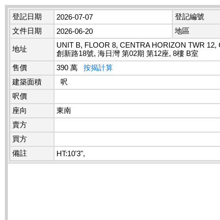
登記日期
登記編號
2026-07-07
文件日期
地區
2026-06-20
UNIT B, FLOOR 8, CENTRA HORIZON TWR 12,
地址
創新路18號, 海日灣 第02期 第12座, 8樓 B室
售價
390 萬
按揭計算
建築面積
呎
呎價
座向
東南
賣方
買方
備註
HT:10'3",