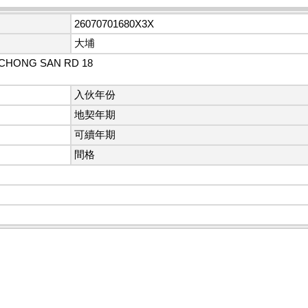
26070701680X3X
大埔
 CHONG SAN RD 18
入伙年份
地契年期
可續年期
間格