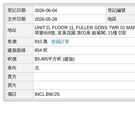
登記日期
登記編號
2026-06-04
文件日期
地區
2026-05-28
UNIT D, FLOOR 11, FULLER GDNS TWR 01 MA
地址
翠樂街8號, 富萊花園 第01座 銀菊閣, 11樓 D室
售價
810 萬
按揭計算
建築面積
854 呎
呎價
$9,485平方呎 (建築)
座向
北
賣方
買方
備註
INCL BW:29,