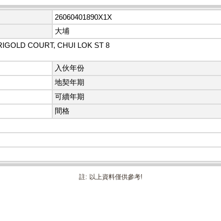
26060401890X1X
大埔
RIGOLD COURT, CHUI LOK ST 8
入伙年份
地契年期
可續年期
間格
註: 以上資料僅供參考!