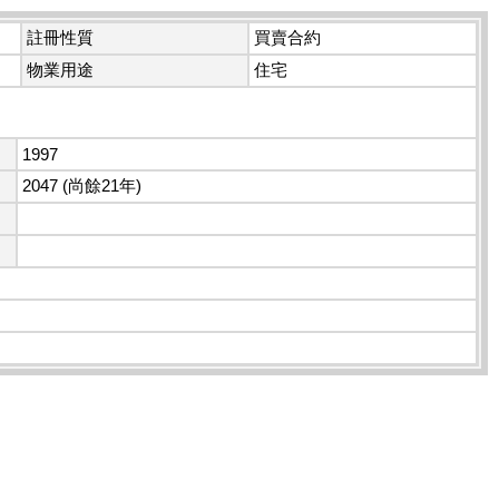
註冊性質
買賣合約
物業用途
住宅
1997
2047 (尚餘21年)