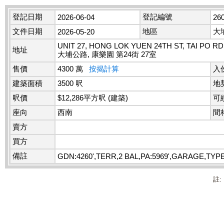
登記日期
登記編號
2026-06-04
26
文件日期
地區
大
2026-05-20
UNIT 27, HONG LOK YUEN 24TH ST, TAI PO RD
地址
大埔公路, 康樂園 第24街 27室
售價
4300 萬
按揭計算
入
建築面積
3500 呎
地
呎價
$12,286平方呎 (建築)
可
座向
西南
間
賣方
買方
備註
GDN:4260',TERR,2 BAL,PA:5969',GARAGE,TYPE
註: