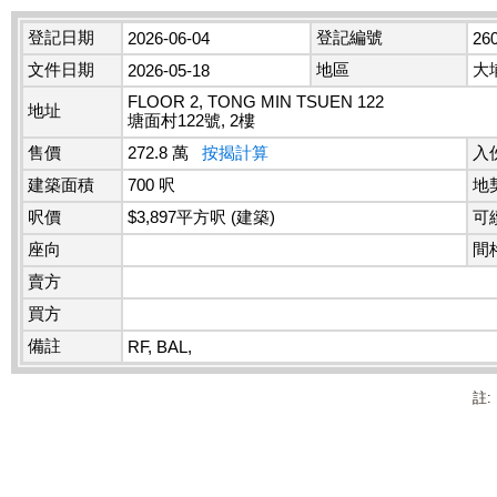
登記日期
登記編號
2026-06-04
26
文件日期
地區
大
2026-05-18
FLOOR 2, TONG MIN TSUEN 122
地址
塘面村122號, 2樓
售價
272.8 萬
按揭計算
入
建築面積
700 呎
地
呎價
$3,897平方呎 (建築)
可
座向
間
賣方
買方
備註
RF, BAL,
註: