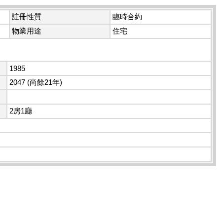
註冊性質
臨時合約
物業用途
住宅
1985
2047 (尚餘21年)
2房1廳