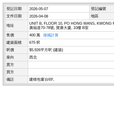
登記日期
登記編號
2026-05-07
文件日期
地區
2026-04-08
UNIT B, FLOOR 10, PO HONG MANS, KWONG F
地址
廣福道70-78號, 寶康大廈, 10樓 B室
售價
400 萬
按揭計算
建築面積
675 呎
呎價
$5,926平方呎 (建築)
座向
西北
賣方
買方
備註
建積包窗台69',