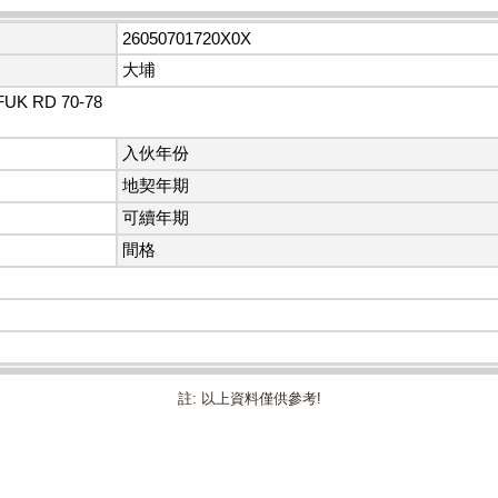
26050701720X0X
大埔
UK RD 70-78
入伙年份
地契年期
可續年期
間格
註: 以上資料僅供參考!