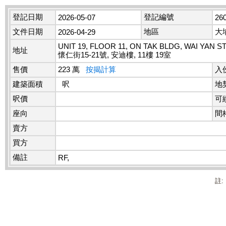
登記日期
登記編號
2026-05-07
26
文件日期
地區
大
2026-04-29
UNIT 19, FLOOR 11, ON TAK BLDG, WAI YAN ST
地址
懷仁街15-21號, 安迪樓, 11樓 19室
售價
223 萬
按揭計算
入
建築面積
呎
地
呎價
可
座向
間
賣方
買方
備註
RF,
註: