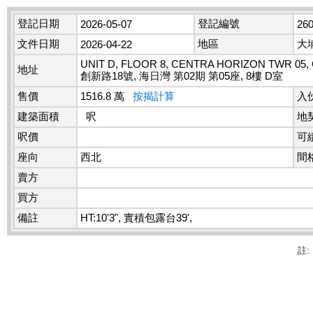
登記日期
登記編號
2026-05-07
26
文件日期
地區
大
2026-04-22
UNIT D, FLOOR 8, CENTRA HORIZON TWR 05,
地址
創新路18號, 海日灣 第02期 第05座, 8樓 D室
售價
1516.8 萬
按揭計算
入
建築面積
呎
地
呎價
可
座向
西北
間
賣方
買方
備註
HT:10'3", 實積包露台39',
註: