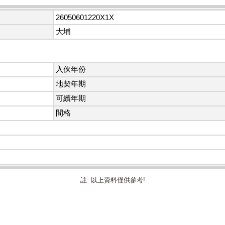
26050601220X1X
大埔
入伙年份
地契年期
可續年期
間格
註: 以上資料僅供參考!