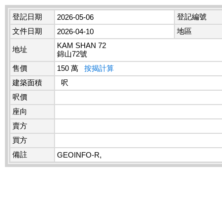
登記日期
登記編號
2026-05-06
文件日期
地區
2026-04-10
KAM SHAN 72
地址
錦山72號
售價
150 萬
按揭計算
建築面積
呎
呎價
座向
賣方
買方
備註
GEOINFO-R,