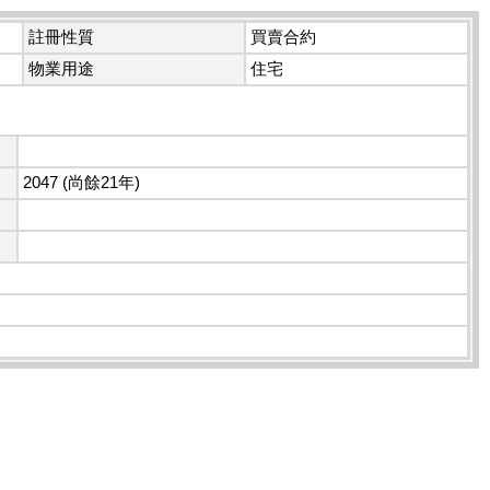
註冊性質
買賣合約
物業用途
住宅
2047 (尚餘21年)