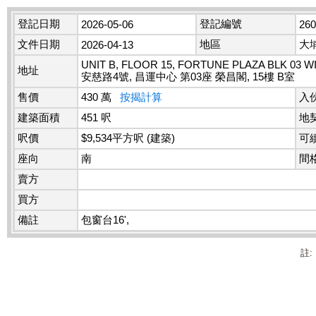
登記日期
登記編號
2026-05-06
26
文件日期
地區
大
2026-04-13
UNIT B, FLOOR 15, FORTUNE PLAZA BLK 03
地址
安慈路4號, 昌運中心 第03座 榮昌閣, 15樓 B室
售價
430 萬
按揭計算
入
建築面積
451 呎
地
呎價
$9,534平方呎 (建築)
可
座向
南
間
賣方
買方
備註
包窗台16',
註: