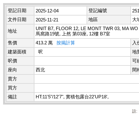
登記日期
登記編號
2025-12-04
25
文件日期
地區
大
2025-11-21
UNIT B7, FLOOR 12, LE MONT TWR 03, MA WO
地址
馬窩路19號, 上然 第03座, 12樓 B7室
售價
413.2 萬
按揭計算
入
建築面積
呎
地
呎價
可
座向
西北
間
賣方
買方
備註
HT:11'5"/12'7", 實積包露台22'UP18',
註: