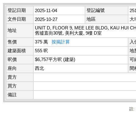
登記日期
登記編號
2025-11-04
25
文件日期
地區
大
2025-10-27
UNIT D, FLOOR 9, MEE LEE BLDG, KAU HUI CH
地址
舊墟直街30號, 美利大廈, 9樓 D室
售價
375 萬
按揭計算
入
建築面積
555 呎
地
呎價
$6,757平方呎 (建築)
可
座向
西北
間
賣方
買方
備註
註: