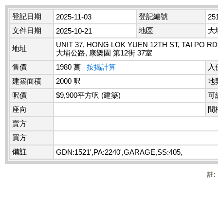
登記日期
登記編號
2025-11-03
25
文件日期
地區
大
2025-10-21
UNIT 37, HONG LOK YUEN 12TH ST, TAI PO RD
地址
大埔公路, 康樂園 第12街 37室
售價
1980 萬
按揭計算
入
建築面積
2000 呎
地
呎價
$9,900平方呎 (建築)
可
座向
間
賣方
買方
備註
GDN:1521',PA:2240',GARAGE,SS:405,
註: