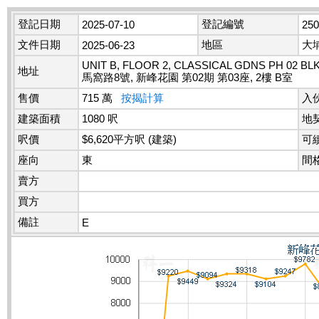
登記日期
登記編號
2025-07-10
25
文件日期
地區
大
2025-06-23
UNIT B, FLOOR 2, CLASSICAL GDNS PH 02 BLK
地址
馬窩路8號, 新峰花園 第02期 第03座, 2樓 B室
售價
715 萬
按揭計算
入
建築面積
1080 呎
地
呎價
$6,620平方呎 (建築)
可
座向
東
間
賣方
買方
備註
E