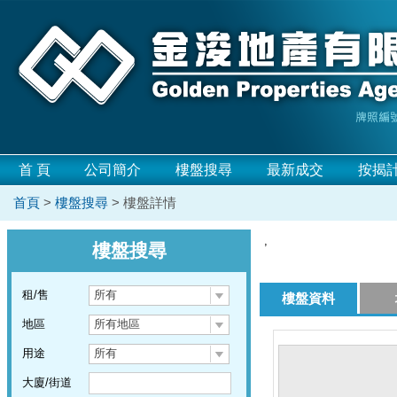
首 頁
公司簡介
樓盤搜尋
最新成交
按揭
首頁
>
樓盤搜尋
> 樓盤詳情
,
樓盤搜尋
租/售
所有
樓盤資料
地區
所有地區
用途
所有
大廈/街道