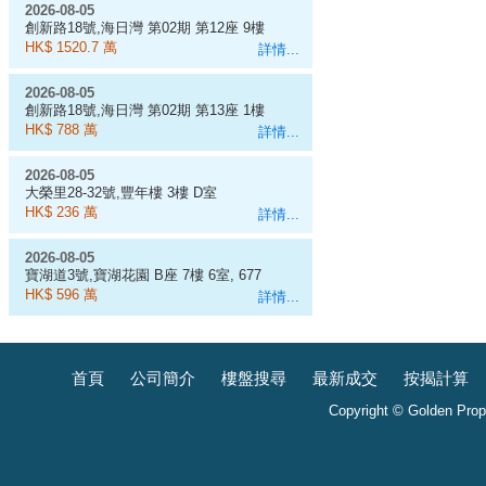
2026-08-05
創新路18號,海日灣 第02期 第12座 9樓
D室
HK$ 1520.7 萬
詳情...
2026-08-05
創新路18號,海日灣 第02期 第13座 1樓
E室
HK$ 788 萬
詳情...
2026-08-05
大榮里28-32號,豐年樓 3樓 D室
HK$ 236 萬
詳情...
2026-08-05
寶湖道3號,寶湖花園 B座 7樓 6室, 677
呎
HK$ 596 萬
詳情...
首頁
公司簡介
樓盤搜尋
最新成交
按揭計算
Copyright © Golden Prope