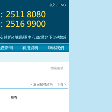
地產新聞
有用資料
聯絡我們
物業編號:
« 返回搜尋結果
下頁 >
：
所有
：
：