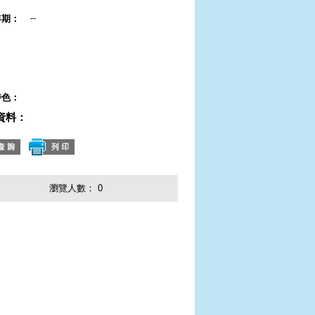
--
年期：
：
：
：
特色：
資料：
瀏覽人數：
0