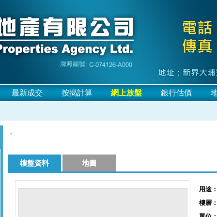
最新成交
按揭計算
網上放盤
銀行估價
,
樓盤資料
地圖
用途
樓層
單位