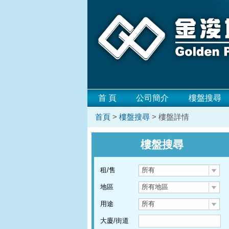
首 頁
公司簡介
樓盤搜尋
首頁
>
樓盤搜尋
> 樓盤詳情
樓盤搜尋
租/售
所有
地區
所有地區
用途
所有
大廈/街道