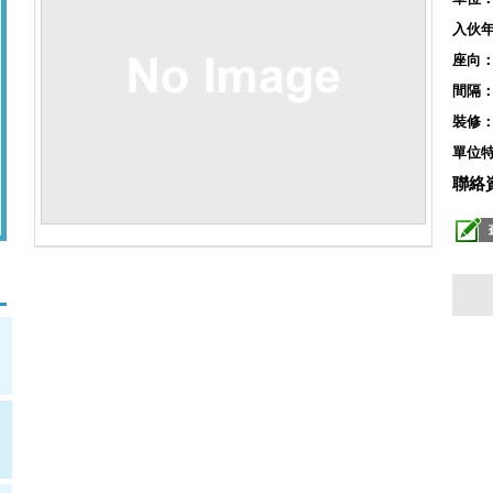
入伙
座向
間隔
裝修
單位
聯絡