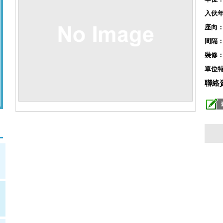
入伙
座向
間隔
裝修
單位
聯絡