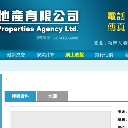
最新成交
按揭計算
網上放盤
銀行估價
,
樓盤資料
地圖
用途
樓層
單位