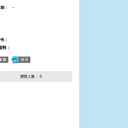
--
年期：
：
：
：
特色：
資料：
瀏覽人數：
0