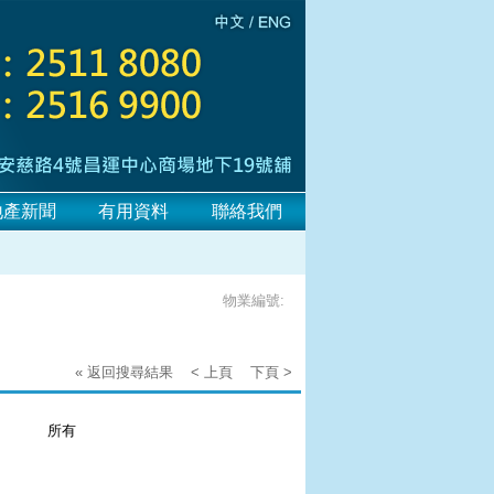
地產新聞
有用資料
聯絡我們
物業編號:
« 返回搜尋結果
< 上頁
下頁 >
：
所有
：
：