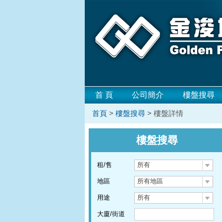
首 頁
公司簡介
樓盤搜尋
首頁
>
樓盤搜尋
> 樓盤詳情
樓盤搜尋
租/售
所有
地區
所有地區
用途
所有
大廈/街道