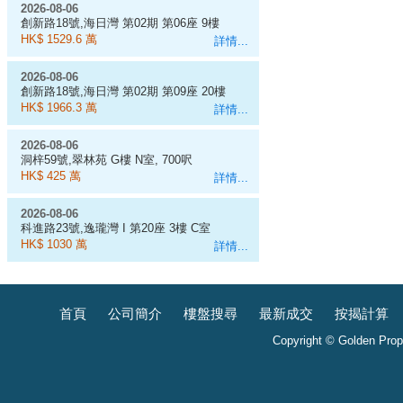
2026-08-06
創新路18號,海日灣 第02期 第06座 9樓
D室
HK$ 1529.6 萬
詳情...
2026-08-06
創新路18號,海日灣 第02期 第09座 20樓
J室
HK$ 1966.3 萬
詳情...
2026-08-06
洞梓59號,翠林苑 G樓 N室, 700呎
HK$ 425 萬
詳情...
2026-08-06
科進路23號,逸瓏灣 I 第20座 3樓 C室
HK$ 1030 萬
詳情...
首頁
公司簡介
樓盤搜尋
最新成交
按揭計算
Copyright © Golden Prope