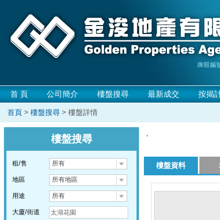
首 頁
公司簡介
樓盤搜尋
最新成交
按揭
首頁
>
樓盤搜尋
> 樓盤詳情
,
樓盤搜尋
租/售
所有
樓盤資料
地區
所有地區
用途
所有
大廈/街道