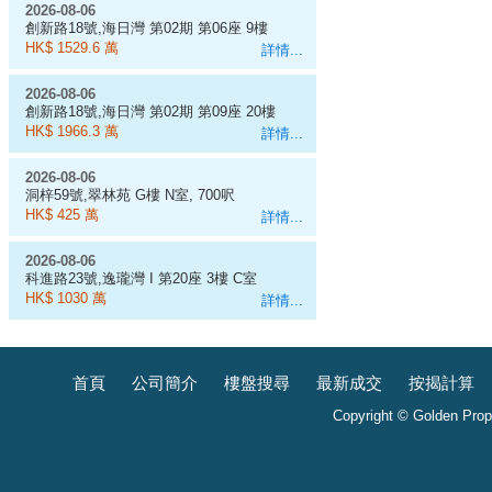
2026-08-06
創新路18號,海日灣 第02期 第06座 9樓
D室
HK$ 1529.6 萬
詳情...
2026-08-06
創新路18號,海日灣 第02期 第09座 20樓
J室
HK$ 1966.3 萬
詳情...
2026-08-06
洞梓59號,翠林苑 G樓 N室, 700呎
HK$ 425 萬
詳情...
2026-08-06
科進路23號,逸瓏灣 I 第20座 3樓 C室
HK$ 1030 萬
詳情...
首頁
公司簡介
樓盤搜尋
最新成交
按揭計算
Copyright © Golden Prope