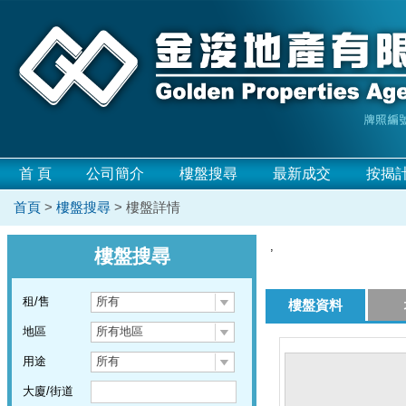
首 頁
公司簡介
樓盤搜尋
最新成交
按揭
首頁
>
樓盤搜尋
> 樓盤詳情
,
樓盤搜尋
租/售
所有
樓盤資料
地區
所有地區
用途
所有
大廈/街道