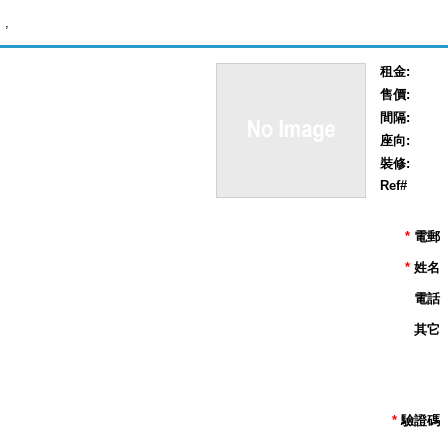
,
租金:
售價:
間隔:
座向:
裝修:
Ref#
*
電郵
*
姓名
電話
其它
*
驗證碼