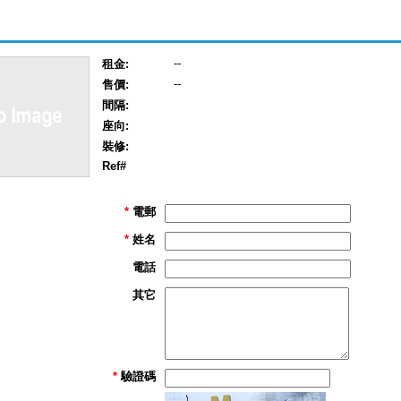
--
租金:
--
售價:
間隔:
座向:
裝修:
Ref#
*
電郵
*
姓名
電話
其它
*
驗證碼