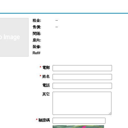
--
租金:
--
售價:
間隔:
座向:
裝修:
Ref#
*
電郵
*
姓名
電話
其它
*
驗證碼