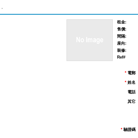
,
租金:
售價:
間隔:
座向:
裝修:
Ref#
*
電郵
*
姓名
電話
其它
*
驗證碼